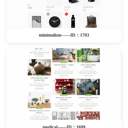
minimalism——ID：1703
medical——ID：1699