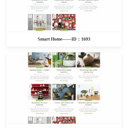
Smart Home——ID：1693