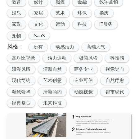
教育
设计
服装
金融
数字营销
娱乐
家居
艺术
环保
婚庆
家政
文化
运动
科技
IT服务
宠物
SaaS
风格：
所有
动感活力
高端大气
高对比视觉
活力运动
极简风格
科技感
浪漫风情
清新自然
商务专业
视觉导向
现代简约
艺术创意
专业可信
自然疗愈
精致奢华
清新简约
动感视觉
都市现代
经典复古
未来科技