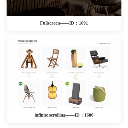
Fullscreen——ID：1691
infinite scrolling——ID：1686