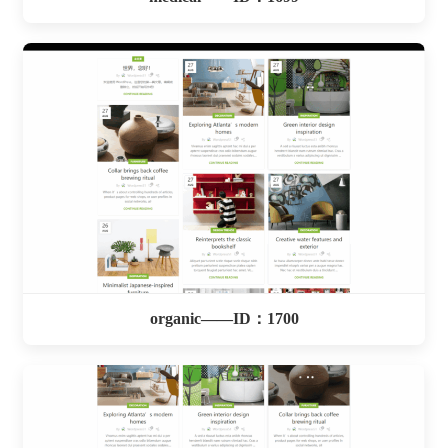
organic——ID：1700