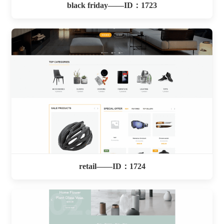
black friday——ID：1723
retail——ID：1724