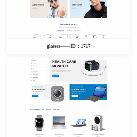
glasses——ID：1717