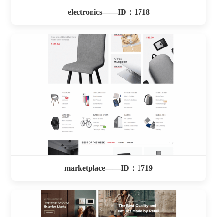
electronics——ID：1718
marketplace——ID：1719