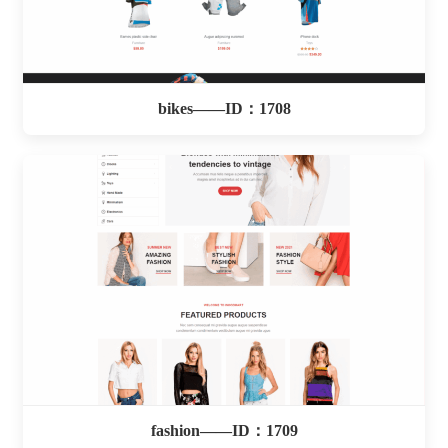
bikes——ID：1708
fashion——ID：1709