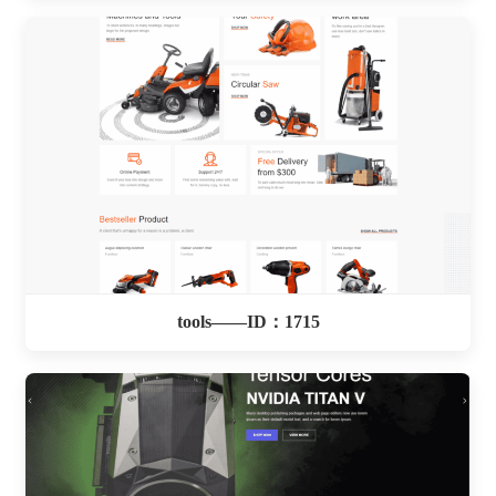
tools——ID：1715