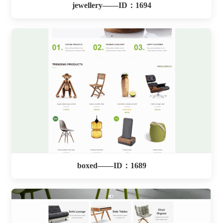
jewellery——ID：1694
boxed——ID：1689