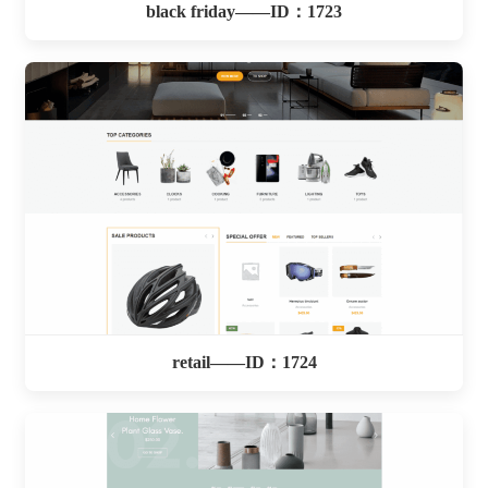
black friday——ID：1723
retail——ID：1724