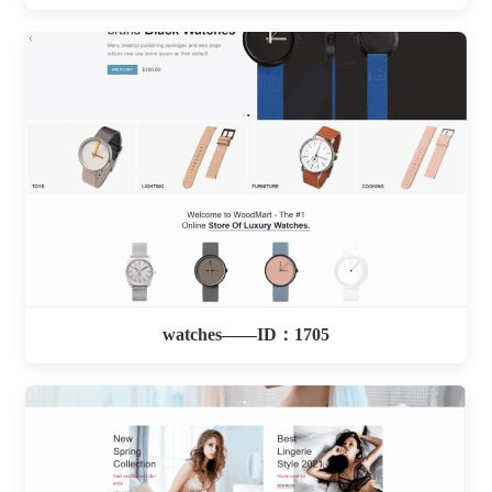
watches——ID：1705