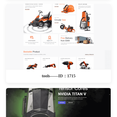
tools——ID：1715