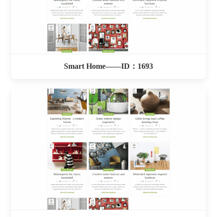
Smart Home——ID：1693