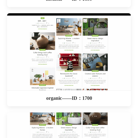
organic——ID：1700