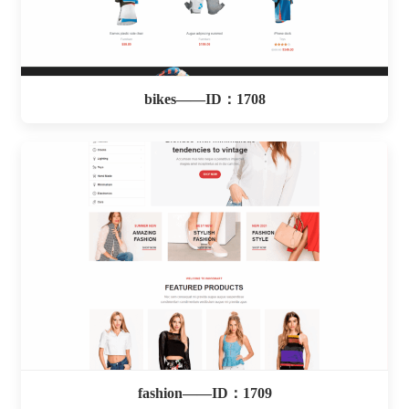
bikes——ID：1708
fashion——ID：1709