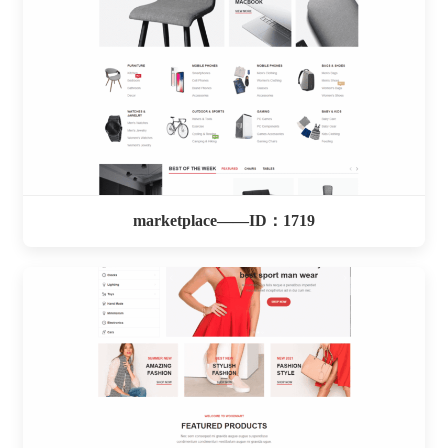
marketplace——ID：1719