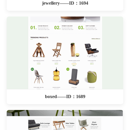
jewellery——ID：1694
boxed——ID：1689