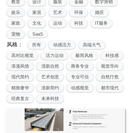
教育
设计
服装
金融
数字营销
娱乐
家居
艺术
环保
婚庆
家政
文化
运动
科技
IT服务
宠物
SaaS
风格：
所有
动感活力
高端大气
高对比视觉
活力运动
极简风格
科技感
浪漫风情
清新自然
商务专业
视觉导向
现代简约
艺术创意
专业可信
自然疗愈
精致奢华
清新简约
动感视觉
都市现代
经典复古
未来科技