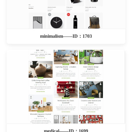
minimalism——ID：1703
medical——ID：1699